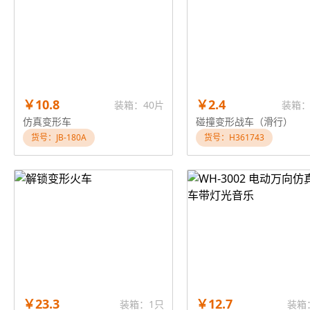
￥10.8
￥2.4
装箱：40片
装箱：
仿真变形车
碰撞变形战车（滑行）
货号：JB-180A
货号：H361743
￥23.3
￥12.7
装箱：1只
装箱