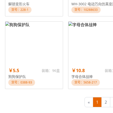
解锁变形火车
货号：228-1
货号：10288633
￥5.5
￥10.8
装箱：96盒
装箱
狗狗保护队
字母合体战神
货号：0388-93
货号：5658-217
«
1
2