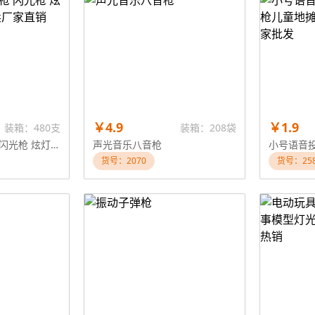
￥4.9
￥1.9
装箱：480支
装箱：208袋
电动八音枪玩具枪 闪光枪 炫灯发光八音枪 热卖厂家直销
声光音乐八音枪
货号：2070
货号：258