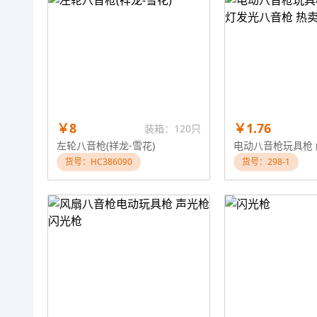
￥8
￥1.76
装箱：120只
左轮八音枪(祥龙-雪花)
货号：HC386090
货号：298-1