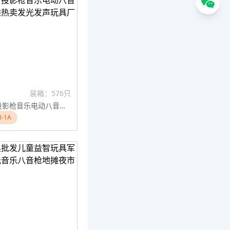
装箱：576只
小号语音投影枪音乐电动八音枪儿童地摊热卖发光发声玩具厂家批发
-1A