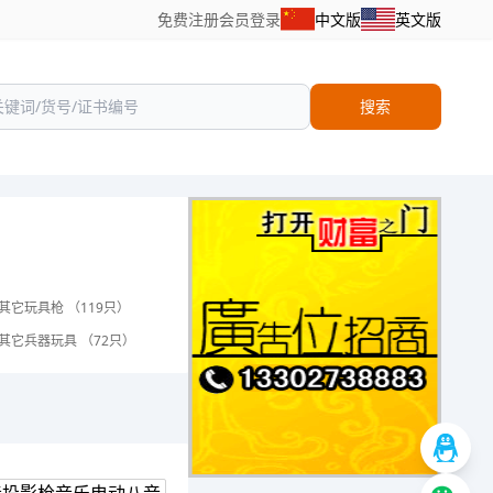
免费注册
会员登录
中文版
英文版
搜索
其它玩具枪 （119只）
其它兵器玩具 （72只）