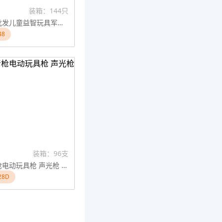
装箱：144只
电动玩具批发儿童益智玩具军事模型灯光音乐八音枪地摊夜市热销
48
装箱：96支
闪光八音枪电动玩具枪 声光枪 闪光枪
28D