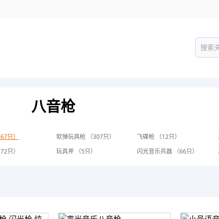
八音枪
67只）
软弹玩具枪 （307只）
飞碟枪 （12只）
72只）
玩具斧 （5只）
闪光音乐兵器 （66只）