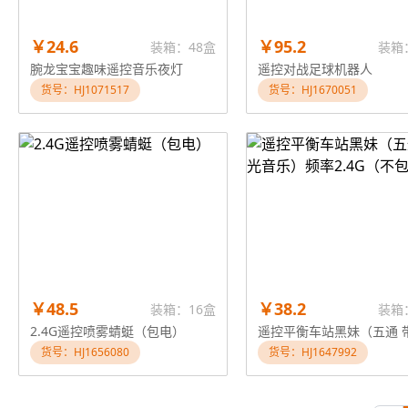
￥24.6
￥95.2
装箱：48盒
装箱
腕龙宝宝趣味遥控音乐夜灯
遥控对战足球机器人
货号：HJ1071517
货号：HJ1670051
￥48.5
￥38.2
装箱：16盒
装箱
2.4G遥控喷雾蜻蜓（包电）
货号：HJ1656080
货号：HJ1647992