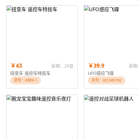
￥43
￥39.9
装箱：24盒
装箱
扭变车 遥控车特技车
UFO感应飞碟
货号：6889-1
货号：HJ1340192