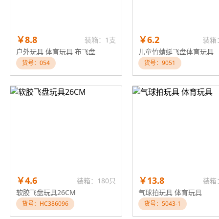
￥8.8
￥6.2
装箱：1支
装箱
户外玩具 体育玩具 布飞盘
儿童竹蜻蜓飞盘体育玩具
货号：054
货号：9051
￥4.6
￥13.8
装箱：180只
装箱
软胶飞盘玩具26CM
气球拍玩具 体育玩具
货号：HC386096
货号：5043-1