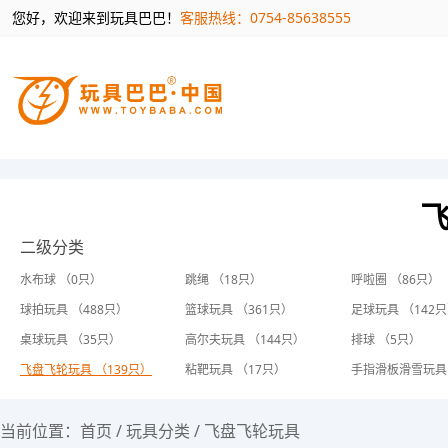
您好，欢迎来到玩具巴巴！
客服热线：0754-85638555
二级分类
水布球 （0只）
跳绳 （18只）
呼啦圈 （86只）
球拍玩具 （488只）
篮球玩具 （361只）
足球玩具 （142
桌球玩具 （35只）
高尔夫玩具 （144只）
排球 （5只）
飞盘飞轮玩具 （139只）
粘靶玩具 （17只）
手指滑板滑雪玩具 
当前位置：
首页
/
玩具分类
/
飞盘飞轮玩具