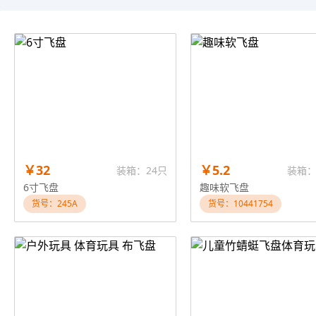
￥32
￥5.2
装箱：24只
装箱：
6寸飞盘
趣味软飞盘
货号：245A
货号：10441754