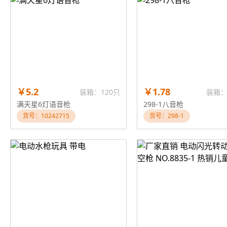
￥5.2
￥1.78
装箱：120只
装箱：
满天星6灯语音枪
298-1八音枪
货号：10242715
货号：298-1