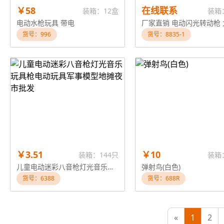
￥58
在线联系
装箱：12盒
装箱
电动水枪玩具 带电
货号：996
货号：8835-1
￥3.51
￥10
装箱：144只
装箱
儿童电动迷彩八音枪灯光音乐玩具枪电动玩具军事模型地摊夜市批发
弹射鸟(白色)
货号：6388
货号：688R
«
1
2