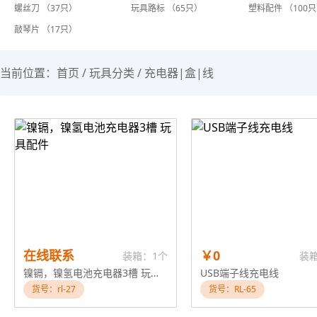
螺丝刀 （37只）
玩具路标 （65只）
塑料配件 （100
敲琴片 （17只）
当前位置：
首页
/
玩具分类
/
充电器|盒|线
在线联系
￥0
装箱：1个
装
镍镉，镍氢电池充电器3槽 玩具配件
USB端子线充电线
货号：rl-27
货号：RL-65