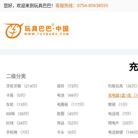
您好，欢迎来到玩具巴巴！
客服热线：0754-85638555
充
二级分类
牙轮牙箱 （214只）
摇铃 （73只）
钓鱼玩具 （36只
卡板 （0只）
电池 （49只）
充电器|盒|线 （
车轮 （13只）
电路板 （117只）
眼镜 （1只）
BB哨 （30只）
胶圈 （45只）
电话线 （7只）
纱线 （24只）
饰品 （52只）
隔电片 （20只）
手机绳 （7只）
卡头 （0只）
电话按键 （196