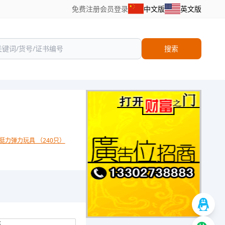
免费注册
会员登录
中文版
英文版
搜索
挺力弹力玩具 （240只）