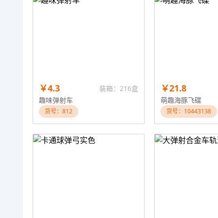
￥4.3
￥21.8
装箱：216盒
趣味弹射车
萌趣海豚飞碟
货号：812
货号：10443138