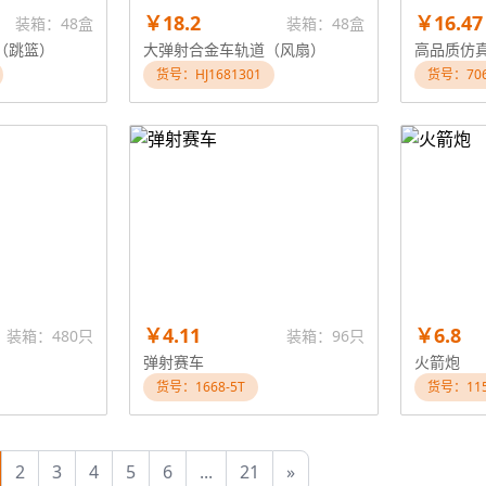
￥18.2
￥16.47
装箱：48盒
装箱：48盒
（跳篮）
大弹射合金车轨道（风扇）
货号：HJ1681301
货号：706
￥4.11
￥6.8
装箱：480只
装箱：96只
弹射赛车
火箭炮
货号：1668-5T
货号：11
2
3
4
5
6
...
21
»