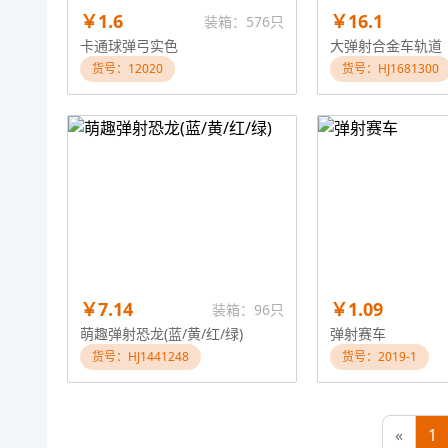
￥1.6
￥16.1
装箱：576只
卡通球弹弓实色
大弹射合金车轨道
货号：12020
货号：HJ1681300
￥7.14
￥1.09
装箱：96只
萌趣弹射恐龙(蓝/黄/红/绿)
弹射赛车
货号：HJ1441248
货号：2019-1
«
1