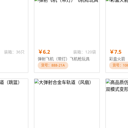
￥6.2
￥7.5
装箱：36只
装箱：120袋
弹射飞机（带灯）飞机枪玩具
彩盒火箭
货号：888-21A
货号：10