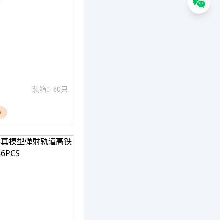
装箱：60只
6