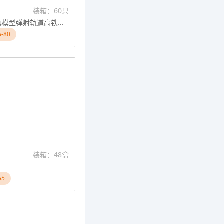
装箱：60只
高品质仿真模型弹射轨道高铁双模式变形6PCS
-80
装箱：48盒
55