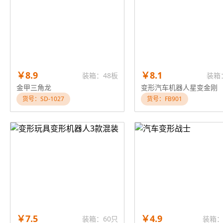
￥8.9
￥8.1
装箱：48板
装箱
金甲三角龙
变形汽车机器人星变金刚
货号：SD-1027
货号：FB901
￥7.5
￥4.9
装箱：60只
装箱：