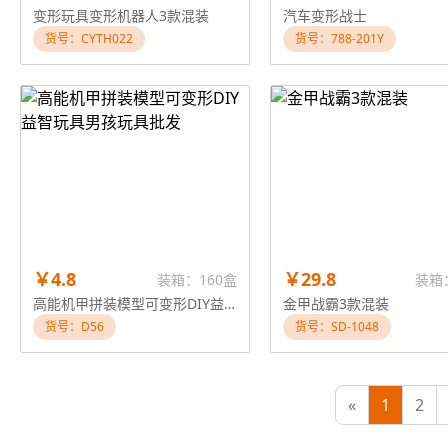
变形玩具变形机器人3款混装
汽车变形战士
货号：CYTH022
货号：788-201Y
￥4.8
￥29.8
装箱：160盒
装箱
高能机甲拼装模型可变形DIY益智玩具男孩玩具批发
金甲战霸3款混装
货号：D56
货号：SD-1048
«
1
2