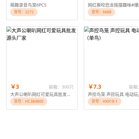
萌趣录音鸟笼6PCS
网红撕咬恐龙摇摆趣味#爆
货号：2272
货号：6688
￥3
￥7.3
装箱：300只
装箱
大声公喇叭网红可爱玩具批发源头厂家
货号：HC384800
货号：HX918-1