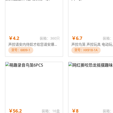
￥4.2
￥6.7
装箱：360只
装箱：
声控请安内侍奴才给您请安爆款桌面摆件玩具批发厂家
货号：6809-1
货号：HX918-1A
￥56.2
￥8
装箱：16盒
装箱：