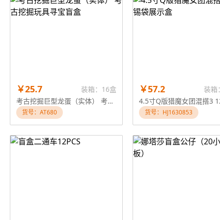
￥25.7
￥57.2
装箱：16盒
装箱
考古挖掘巨型龙蛋（实体） 考古挖掘玩具寻宝盲盒
货号：AT680
货号：HJ1630853