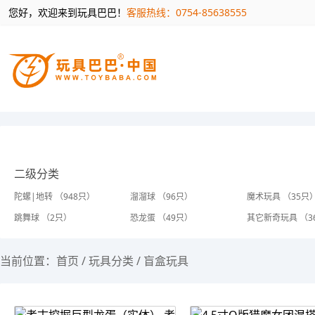
您好，欢迎来到玩具巴巴！
客服热线：0754-85638555
二级分类
陀螺|地转 （948只）
溜溜球 （96只）
魔术玩具 （35只
跳舞球 （2只）
恐龙蛋 （49只）
其它新奇玩具 （3
当前位置：
首页
/
玩具分类
/
盲盒玩具