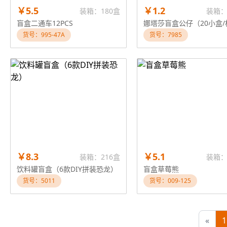
￥5.5
￥1.2
装箱：180盒
装箱：
盲盒二通车12PCS
娜塔莎盲盒公仔（20小盒/
货号：995-47A
货号：7985
￥8.3
￥5.1
装箱：216盒
装箱：
饮料罐盲盒（6款DIY拼装恐龙）
盲盒草莓熊
货号：5011
货号：009-125
«
1