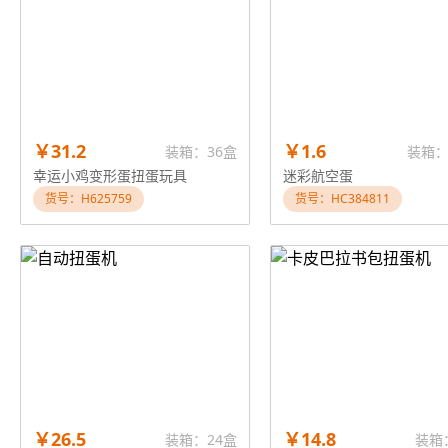
￥31.2
￥1.6
装箱：36盒
装箱：
幸运小鸡变形蛋扭蛋玩具
迷彩航空蛋
货号：H625759
货号：HC384811
￥26.5
￥14.8
装箱：24盒
装箱