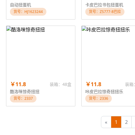
自动扭蛋机
卡皮巴拉书包扭蛋机
货号：HJ1623244
货号：ZS777-8巴拉
￥11.8
￥11.8
装箱：48盒
装箱
酷洛咪惊奇扭扭
咔皮巴拉惊奇扭扭乐
货号：2337
货号：2336
«
1
2