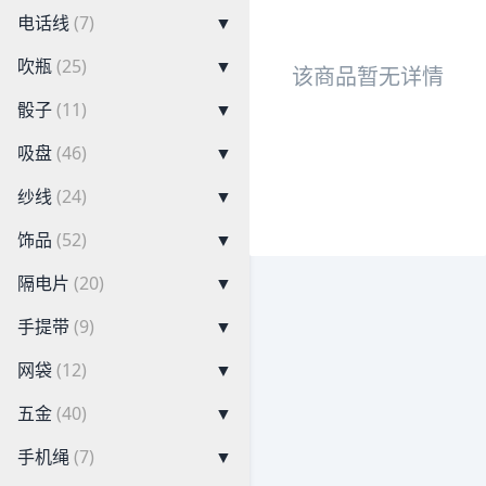
电话线
(7)
▼
吹瓶
(25)
▼
该商品暂无详情
骰子
(11)
▼
吸盘
(46)
▼
纱线
(24)
▼
饰品
(52)
▼
隔电片
(20)
▼
手提带
(9)
▼
网袋
(12)
▼
五金
(40)
▼
手机绳
(7)
▼