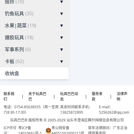
摇铃
(70)
▼
钓鱼玩具
(35)
▼
水果|蔬菜
(19)
▼
搪胶玩具
(18)
▼
军事系列
(6)
▼
卡板
(62)
▼
收纳盒
联系我
关于玩具巴
玩具巴巴动
服务条
法律声
|
|
|
|
们
巴
态
款
明
电话：0754-85638555（周一至周
其余时间联系手机：
E-mail：
六8:30-17:30）
13825872895
5256262@qq.com
玩具巴巴® 版权所有 © 2005-2029 汕头市澄海区腾升网络信息有限公司
ICP许可
粤ICP备
粤公网安备
常年法律顾问：广东正治
证：
14010661号-1
44051502000212号
律师事务所