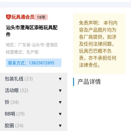
玩具通会员
18年
免责声明： 本刊内
汕头市澄海区添裕玩具配
容及产品图片均为
件
各厂商提供，如涉
及任何法律问题，
地区：广东省-汕头市-澄海区
玩具巴巴概不负
经营模式：生产型
责，亦不承担任何
联系方式：13825872895
法律责任。
包装扎线
(23)
▼
产品详情
活动眼
(32)
▼
铃
(34)
▼
BB哨
(29)
▼
胶圈
(24)
▼