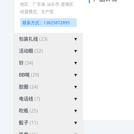
地区：广东省-汕头市-澄海区
经营模式：生产型
联系方式：13825872895
包装扎线
(23)
▼
活动眼
(32)
▼
铃
(34)
▼
BB哨
(29)
▼
胶圈
(24)
▼
电话线
(7)
▼
吹瓶
(25)
▼
骰子
(11)
▼