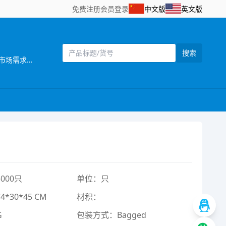
免费注册
会员登录
中文版
英文版
搜索
[主营]：汕头市澄海区添裕玩具配件位于广东省汕头市澄海区——中国塑料玩具生产基地之一。公司自创立以来，始终坚持以市场需求为主导，以产品质量为企业生命，研发创新以科技含量较高的产品为目标，以设计独特，功能齐全的产品特色，参与市场竞争。同时，公司还拥有一批熟悉玩具产品贸易业务、精通外贸英语的高素质业务人员，配备有电脑网络等现代化办公设施，为贸易全过程提供了优质高效的服务，受到了各地贸易伙伴的高度评价。公司一贯奉行“质量第一，诚信立业”的经营理念，确保产品符合相关的质量标准和客户要求。深受广大客户的信赖和欢迎。公司业务正蒸蒸日上。 公司本着“勇于开拓，不断创新，诚信务实，客户至上，质量第一，追求卓著”的企业理念，严格控制产品质量，不断改进创新，确保产品符合相关质量标准和客户要求，凭借自身优势及准确的市场定位，使产品更具吸引力和趣味性，倍受客户好评。以诚为本、平等合作的经营宗旨，深受各商家，消费者的信任及赞誉。“创造、技术、品质”是本公司面向21世纪的口号。 展望未来，我们正以饱满的热情，昂扬的姿态，积极致力玩具新产品的开发，全面提高企业管理层次，把公司建设成为规模化的现代化科技企业。 汕头市澄海区添裕玩具配件欢迎海内外客商到我网站浏览、查询、订购;欢迎到公司展厅直接选购!“让客户得到最满意的产品”， 竭诚希望与各海内外客户建立长期友好的合作。互惠互利，携手共创辉煌明天!
000只
单位：只
*30*45 CM
材积：
G
包装方式：Bagged