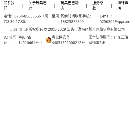
联系我
关于玩具巴
玩具巴巴动
服务条
法律声
|
|
|
|
们
巴
态
款
明
电话：0754-85638555（周一至周
其余时间联系手机：
E-mail：
六8:30-17:30）
13825872895
5256262@qq.com
玩具巴巴® 版权所有 © 2005-2029 汕头市澄海区腾升网络信息有限公司
ICP许可
粤ICP备
粤公网安备
常年法律顾问：广东正治
证：
14010661号-1
44051502000212号
律师事务所