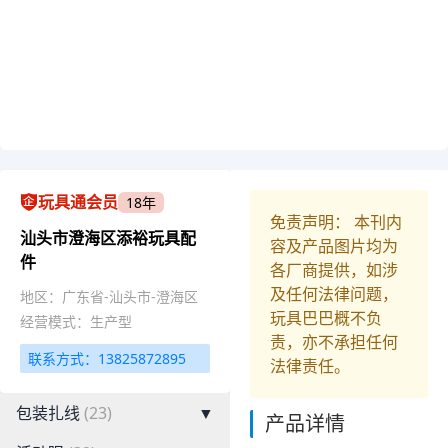
玩具通会员
18年
免责声明： 本刊内
汕头市澄海区添裕玩具配
容及产品图片均为
件
各厂商提供，如涉
及任何法律问题，
地区：广东省-汕头市-澄海区
玩具巴巴概不负
经营模式：生产型
责，亦不承担任何
联系方式：13825872895
法律责任。
包装扎线
(23)
▼
产品详情