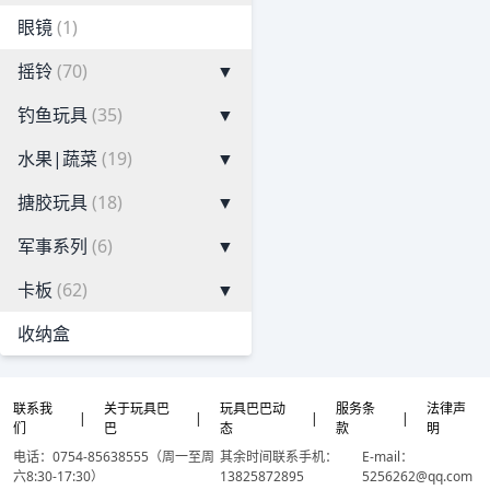
眼镜
(1)
摇铃
(70)
▼
钓鱼玩具
(35)
▼
水果|蔬菜
(19)
▼
搪胶玩具
(18)
▼
军事系列
(6)
▼
卡板
(62)
▼
收纳盒
联系我
关于玩具巴
玩具巴巴动
服务条
法律声
|
|
|
|
们
巴
态
款
明
电话：0754-85638555（周一至周
其余时间联系手机：
E-mail：
六8:30-17:30）
13825872895
5256262@qq.com