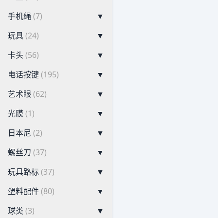
手机绳
(7)
▼
玩具
(24)
▼
卡头
(56)
▼
电话按键
(195)
▼
艺术眼
(62)
▼
光膜
(1)
▼
日本尼
(2)
▼
螺丝刀
(37)
▼
玩具路标
(37)
▼
塑料配件
(80)
▼
球类
(3)
▼