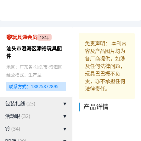
玩具通会员
18年
免责声明： 本刊内
汕头市澄海区添裕玩具配
容及产品图片均为
件
各厂商提供，如涉
及任何法律问题，
地区：广东省-汕头市-澄海区
玩具巴巴概不负
经营模式：生产型
责，亦不承担任何
联系方式：13825872895
法律责任。
包装扎线
(23)
▼
产品详情
活动眼
(32)
▼
铃
(34)
▼