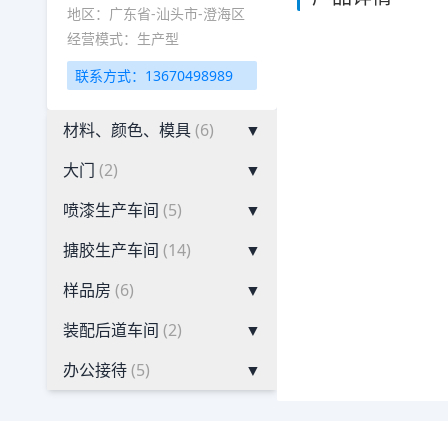
地区：广东省-汕头市-澄海区
经营模式：生产型
联系方式：13670498989
材料、颜色、模具
(6)
▼
大门
(2)
▼
喷漆生产车间
(5)
▼
搪胶生产车间
(14)
▼
样品房
(6)
▼
装配后道车间
(2)
▼
办公接待
(5)
▼