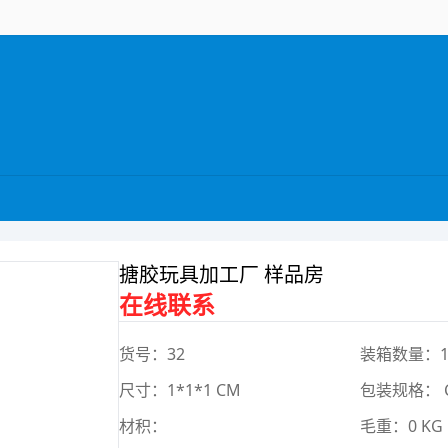
搪胶玩具加工厂 样品房
在线联系
货号：32
装箱数量：
尺寸：1*1*1 CM
包装规格： 
材积：
毛重：0 KG