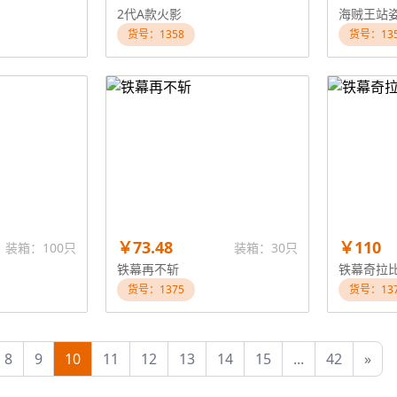
2代A款火影
海贼王站
货号：1358
货号：13
￥73.48
￥110
装箱：100只
装箱：30只
铁幕再不斩
铁幕奇拉
货号：1375
货号：13
8
9
10
11
12
13
14
15
...
42
»