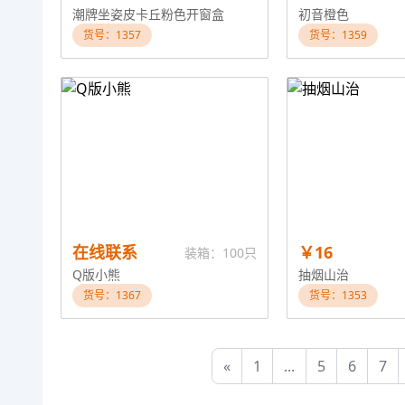
潮牌坐姿皮卡丘粉色开窗盒
初音橙色
货号：1357
货号：1359
在线联系
￥16
装箱：100只
Q版小熊
抽烟山治
货号：1367
货号：1353
«
1
...
5
6
7