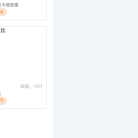
姿卡塔库栗
56
装箱：16只
比
77