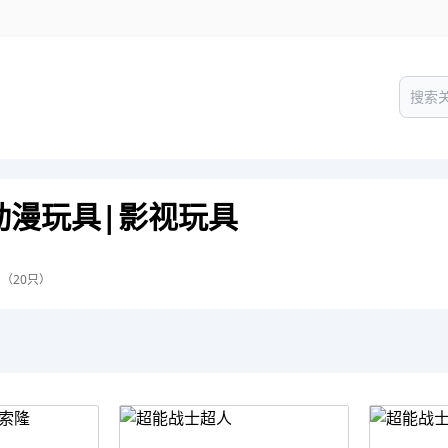
动漫玩具|影视玩具
 （20只）