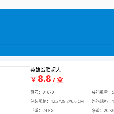
英雄战联超人
8.8
￥
/ 盒
货号：91879
装箱数量：5
包装规格：42.2*28.2*6.6 CM
外箱规格：121
毛重：24 KG
净重：20 K