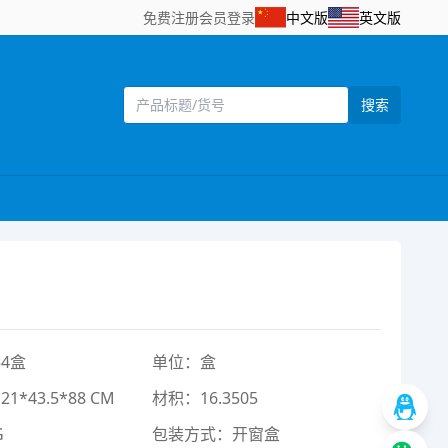
免费注册
会员登录
中文版
英文版
搜索
4盒
单位：盒
*43.5*88 CM
材积：16.3505
G
包装方式：开窗盒