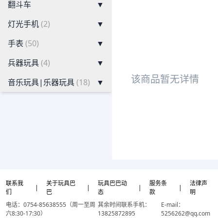
翻斗车
▼
灯光手机
(2)
▼
手表
(50)
▼
兵器玩具
(4)
▼
该商品暂无详情
音乐玩具|乐器玩具
(18)
▼
联系我
关于玩具巴
玩具巴巴动
服务条
法律声
|
|
|
|
们
巴
态
款
明
电话：0754-85638555（周一至周
其余时间联系手机：
E-mail：
六8:30-17:30）
13825872895
5256262@qq.com