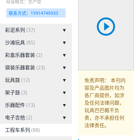
经营模式：生产型
联系方式：15914749333
彩泥系列
(37)
▼
沙滩玩具
(85)
▼
彩盒乐器套装
(2)
▼
袋装乐器套装
(23)
▼
玩具鼓
(12)
▼
免责声明： 本刊内
容及产品图片均为
架子鼓
(3)
▼
各厂商提供，如涉
及任何法律问题，
乐器配件
(13)
▼
玩具巴巴概不负
电子吉他
(2)
▼
责，亦不承担任何
法律责任。
工程车系列
(88)