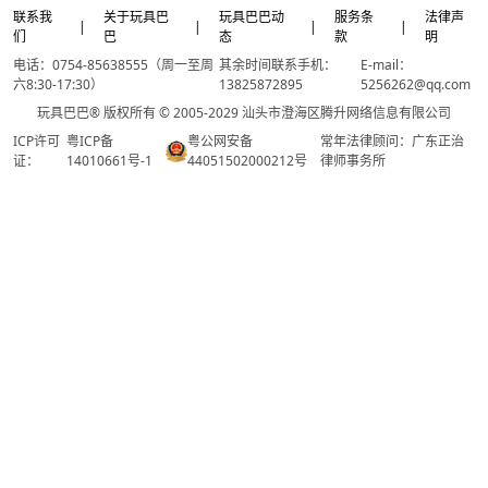
联系我
关于玩具巴
玩具巴巴动
服务条
法律声
|
|
|
|
们
巴
态
款
明
电话：0754-85638555（周一至周
其余时间联系手机：
E-mail：
六8:30-17:30）
13825872895
5256262@qq.com
玩具巴巴® 版权所有 © 2005-2029 汕头市澄海区腾升网络信息有限公司
ICP许可
粤ICP备
粤公网安备
常年法律顾问：广东正治
证：
14010661号-1
44051502000212号
律师事务所