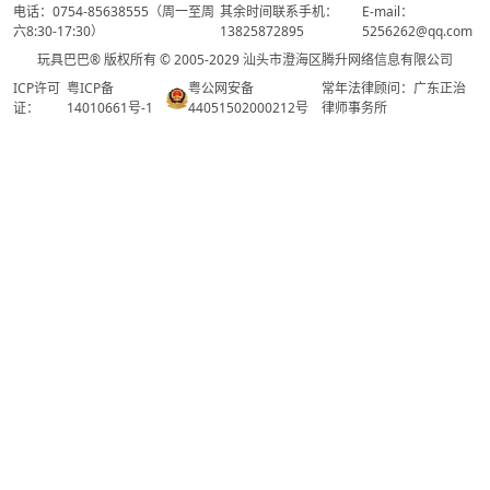
电话：0754-85638555（周一至周
其余时间联系手机：
E-mail：
六8:30-17:30）
13825872895
5256262@qq.com
玩具巴巴® 版权所有 © 2005-2029 汕头市澄海区腾升网络信息有限公司
ICP许可
粤ICP备
粤公网安备
常年法律顾问：广东正治
证：
14010661号-1
44051502000212号
律师事务所