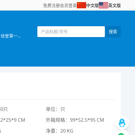
免费注册
会员登录
中文版
英文版
搜索
[主营]：澄海长赢玩具是一家集中产品研制、创新、开发、生产、贸易于一体的企业，公司自创建以为，一贯奉行“质量为本，信誉第一”的经营理念、竭诚欢迎中外商惠顾、携手合作、共谋发展、共创辉煌。
0只
单位：只
*25*9 CM
外箱规格：99*52.5*95 CM
G
净重：20 KG