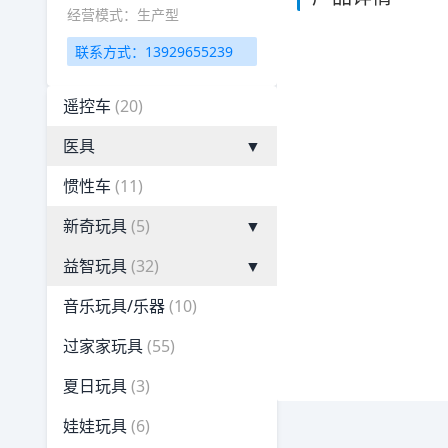
经营模式：生产型
联系方式：13929655239
遥控车
(20)
医具
▼
惯性车
(11)
新奇玩具
(5)
▼
益智玩具
(32)
▼
音乐玩具/乐器
(10)
过家家玩具
(55)
夏日玩具
(3)
娃娃玩具
(6)