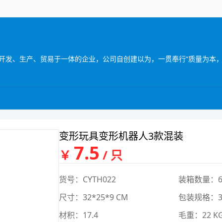
变形玩具变形机器人3款混装
7.5
￥
/ 只
货号：CYTH022
装箱数量：6
尺寸：32*25*9 CM
包装规格：32
材积：17.4
毛重：22 K