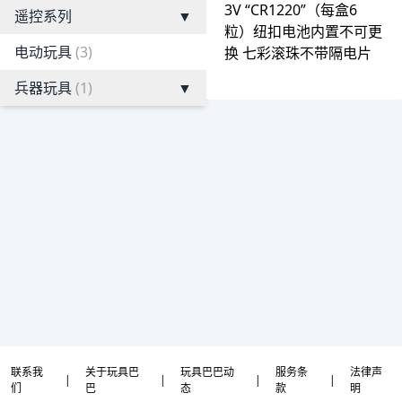
3V “CR1220”（每盒6
遥控系列
▼
粒）纽扣电池内置不可更
电动玩具
(3)
换 七彩滚珠不带隔电片
兵器玩具
(1)
▼
联系我
关于玩具巴
玩具巴巴动
服务条
法律声
|
|
|
|
们
巴
态
款
明