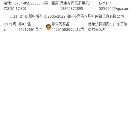
电话：0754-85638555（周一至周
其余时间联系手机：
E-mail：
六8:30-17:30）
13825872895
5256262@qq.com
玩具巴巴® 版权所有 © 2005-2029 汕头市澄海区腾升网络信息有限公司
ICP许可
粤ICP备
粤公网安备
常年法律顾问：广东正治
证：
14010661号-1
44051502000212号
律师事务所