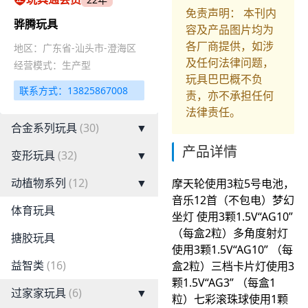
免责声明： 本刊内
骅腾玩具
容及产品图片均为
各厂商提供，如涉
地区：广东省-汕头市-澄海区
及任何法律问题，
经营模式：生产型
玩具巴巴概不负
联系方式：13825867008
责，亦不承担任何
法律责任。
合金系列玩具
(30)
▼
产品详情
变形玩具
(32)
▼
动植物系列
(12)
▼
摩天轮使用3粒5号电池，
音乐12首（不包电）梦幻
体育玩具
坐灯 使用3颗1.5V“AG10”
（每盒2粒）多角度射灯
搪胶玩具
使用3颗1.5V“AG10” （每
益智类
(16)
盒2粒）三档卡片灯使用3
颗1.5V“AG3” （每盒1
过家家玩具
(6)
▼
粒）七彩滚珠球使用1颗