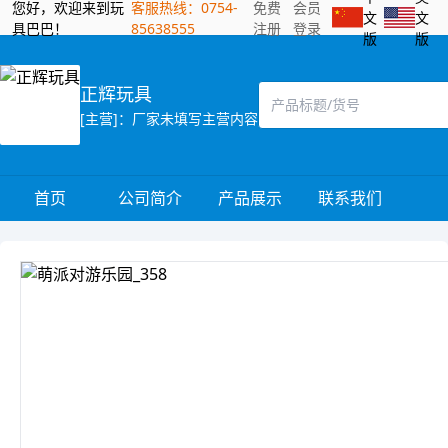
您好，欢迎来到玩
客服热线：0754-
免费
会员
文
文
具巴巴！
85638555
注册
登录
版
版
正辉玩具
[主营]：厂家未填写主营内容
首页
公司简介
产品展示
联系我们