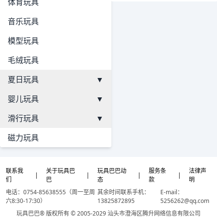
体育玩具
音乐玩具
模型玩具
毛绒玩具
夏日玩具
▼
婴儿玩具
▼
滑行玩具
▼
磁力玩具
联系我
关于玩具巴
玩具巴巴动
服务条
法律声
|
|
|
|
们
巴
态
款
明
电话：0754-85638555（周一至周
其余时间联系手机：
E-mail：
六8:30-17:30）
13825872895
5256262@qq.com
玩具巴巴® 版权所有 © 2005-2029 汕头市澄海区腾升网络信息有限公司