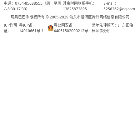
电话：0754-85638555（周一至周
其余时间联系手机：
E-mail：
六8:30-17:30）
13825872895
5256262@qq.com
玩具巴巴® 版权所有 © 2005-2029 汕头市澄海区腾升网络信息有限公司
ICP许可
粤ICP备
粤公网安备
常年法律顾问：广东正治
证：
14010661号-1
44051502000212号
律师事务所