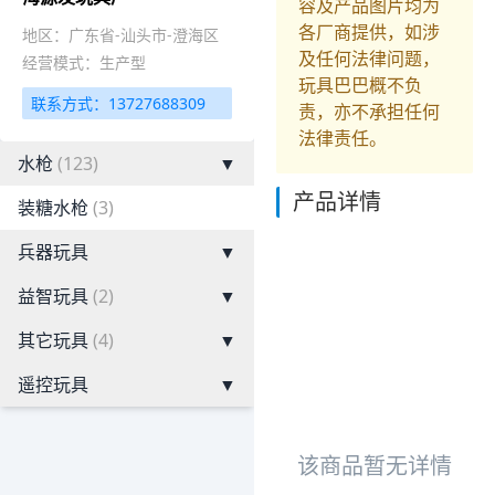
容及产品图片均为
各厂商提供，如涉
地区：广东省-汕头市-澄海区
及任何法律问题，
经营模式：生产型
玩具巴巴概不负
联系方式：13727688309
责，亦不承担任何
法律责任。
水枪
(123)
▼
产品详情
装糖水枪
(3)
兵器玩具
▼
益智玩具
(2)
▼
其它玩具
(4)
▼
遥控玩具
▼
该商品暂无详情