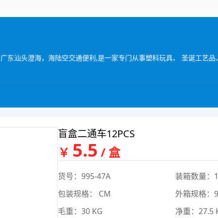
盲盒二通车12PCS
5.5
￥
/ 盒
货号：995-47A
装箱数量：1
包装规格： CM
外箱规格：95.
毛重：30 KG
净重：27.5 