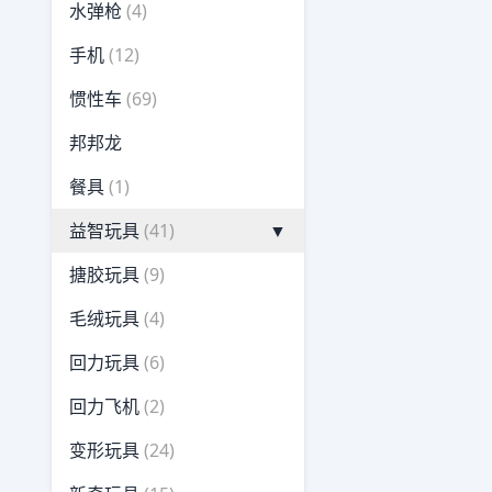
水弹枪
(4)
手机
(12)
惯性车
(69)
邦邦龙
餐具
(1)
益智玩具
(41)
▼
搪胶玩具
(9)
毛绒玩具
(4)
回力玩具
(6)
回力飞机
(2)
变形玩具
(24)