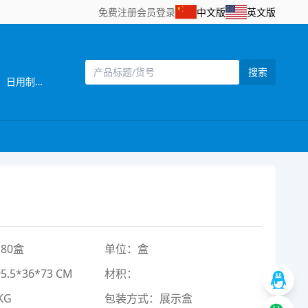
免费注册
会员登录
中文版
英文版
搜索
[主营]： 创奇玩具座落于中国塑料玩具生产基地之一广东汕头澄海，海陆空交通便利,是一家专门从事塑料玩具、 圣诞工艺品、日用制品的内外销业务。在多年的实践中，我们积累了丰富的经验和良好的信誉，建立了一支积极进取、 诚实可靠，业务扎实、敬业负责的业务队伍。我们目前玩具种类齐全,款式繁多，远销美国，日本，欧洲，中东，南美洲 等几十个国家和地区。 我们一贯奉行“以市场为导向、诚信第一、锐意创新、以质为本”的经营宗旨，为客户提供高效，全面，满意的业务服务， 我们诚邀海内外各界人士携手共进，共创互动互利的良好商机。
80盒
单位：盒
5*36*73 CM
材积：
KG
包装方式：展示盒