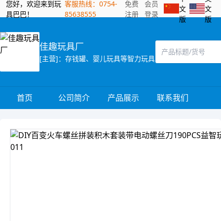
您好，欢迎来到玩
客服热线：0754-
免费
会员
文
文
具巴巴！
85638555
注册
登录
版
版
佳趣玩具厂
[主营]：存钱罐、婴儿玩具等智力玩具
首页
公司简介
产品展示
联系我们