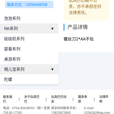
玩具巴巴概不负
联系方式：13556408558
责，亦不承担任何
法律责任。
泡泡系列
产品详情
NK系列
▼
娃娃机系列
螺丝刀2*AA不包
婴童系列
桌游系列
萌儿宝系列
▼
陀螺
联系我
关于玩具巴
玩具巴巴动
服务条
法律声
|
|
|
|
们
巴
态
款
明
电话：0754-85638555（周一至周
其余时间联系手机：
E-mail：
六8:30-17:30）
13825872895
5256262@qq.com