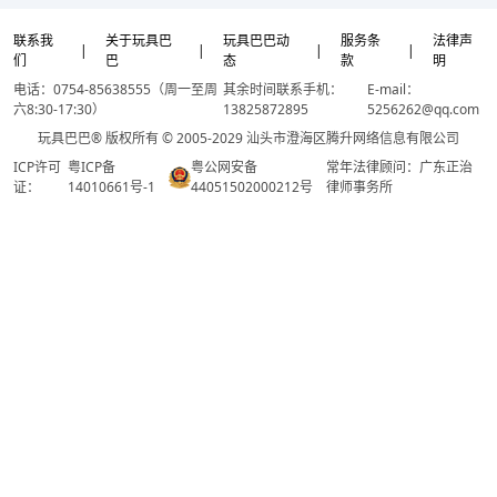
联系我
关于玩具巴
玩具巴巴动
服务条
法律声
|
|
|
|
们
巴
态
款
明
电话：0754-85638555（周一至周
其余时间联系手机：
E-mail：
六8:30-17:30）
13825872895
5256262@qq.com
玩具巴巴® 版权所有 © 2005-2029 汕头市澄海区腾升网络信息有限公司
ICP许可
粤ICP备
粤公网安备
常年法律顾问：广东正治
证：
14010661号-1
44051502000212号
律师事务所