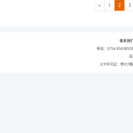
«
1
2
3
联系我
电话：0754-8563855
玩
ICP许可证：
粤ICP备