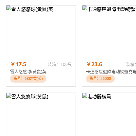
￥17.5
￥23.6
装箱：100只
装箱
雪人悠悠球(黄鼠)英
卡通感应避障电动螃蟹充
货号：688Y黄(英)
货号：26008