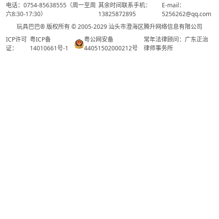
电话：0754-85638555（周一至周
其余时间联系手机：
E-mail：
六8:30-17:30）
13825872895
5256262@qq.com
玩具巴巴® 版权所有 © 2005-2029 汕头市澄海区腾升网络信息有限公司
ICP许可
粤ICP备
粤公网安备
常年法律顾问：广东正治
证：
14010661号-1
44051502000212号
律师事务所