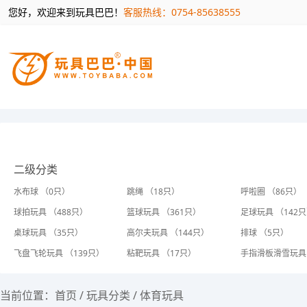
您好，欢迎来到玩具巴巴！
客服热线：0754-85638555
二级分类
水布球 （0只）
跳绳 （18只）
呼啦圈 （86只）
球拍玩具 （488只）
篮球玩具 （361只）
足球玩具 （142
桌球玩具 （35只）
高尔夫玩具 （144只）
排球 （5只）
飞盘飞轮玩具 （139只）
粘靶玩具 （17只）
手指滑板滑雪玩具 
当前位置：
首页
/
玩具分类
/
体育玩具