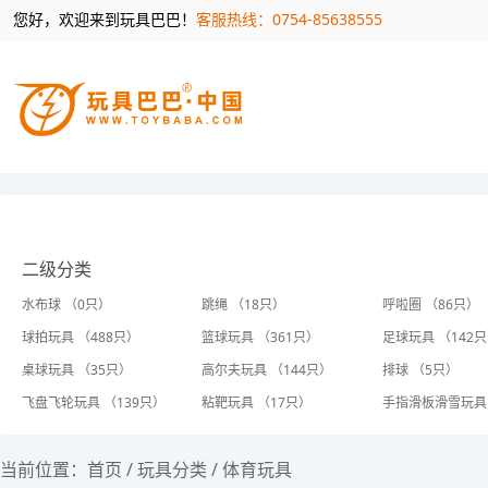
您好，欢迎来到玩具巴巴！
客服热线：0754-85638555
二级分类
水布球 （0只）
跳绳 （18只）
呼啦圈 （86只）
球拍玩具 （488只）
篮球玩具 （361只）
足球玩具 （142
桌球玩具 （35只）
高尔夫玩具 （144只）
排球 （5只）
飞盘飞轮玩具 （139只）
粘靶玩具 （17只）
手指滑板滑雪玩具 
当前位置：
首页
/
玩具分类
/
体育玩具