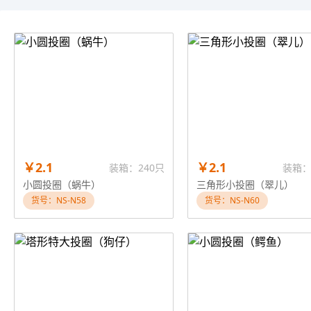
￥2.1
￥2.1
装箱：240只
装箱：
小圆投圈（蜗牛）
三角形小投圈（翠儿）
货号：NS-N58
货号：NS-N60