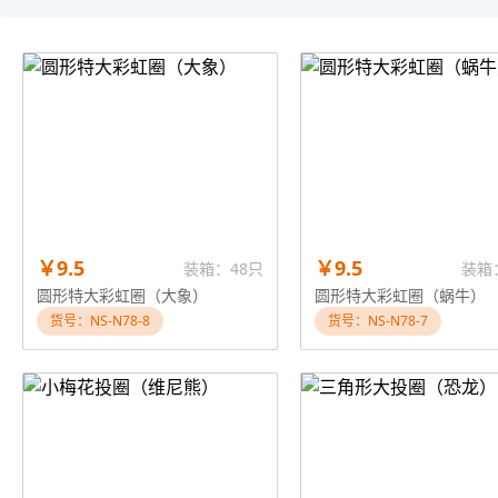
￥9.5
￥9.5
装箱：48只
装箱
圆形特大彩虹圈（大象）
圆形特大彩虹圈（蜗牛）
货号：NS-N78-8
货号：NS-N78-7