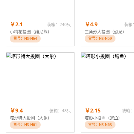
￥2.1
￥4.9
装箱：240只
装箱
小梅花投圈（维尼熊）
三角形大投圈（恐龙）
货号：NS-N64
货号：NS-N59
￥9.4
￥2.15
装箱：48只
装箱：
塔形特大投圈（大象）
塔形小投圈（鳄鱼）
货号：NS-N61
货号：NS-N63