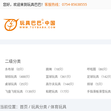
您好，欢迎来到玩具巴巴！
客服热线：0754-85638555
二级分类
水布球 （0只）
跳绳 （18只）
呼啦圈 （86只）
球拍玩具 （488只）
篮球玩具 （361只）
足球玩具 （142
桌球玩具 （35只）
高尔夫玩具 （144只）
排球 （5只）
飞盘飞轮玩具 （139只）
粘靶玩具 （17只）
手指滑板滑雪玩具 
当前位置：
首页
/
玩具分类
/
体育玩具