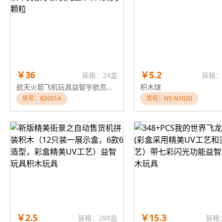
￥36
￥5.2
装箱：24盒
装箱：
航天火箭飞机玩具益智宇航员积木男孩子拼装儿童节日礼物小颗粒
积木球
货号：82001A
货号：NS-N1020
￥2.5
￥15.3
装箱：288盒
装箱