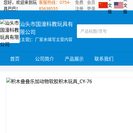
您好，欢迎来到玩
客服热线：0754-
免费
会员
文
文
具巴巴！
85638555
注册
登录
版
版
汕头市国濠科教玩具有
限公司
[主营]：厂家未填写主营内容
首页
公司简介
产品展示
联系我们