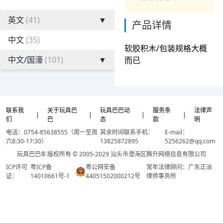
英文
(41)
▼
产品详情
中文
(35)
软胶积木/包装规格大概
中文/国濠
(101)
▼
而已
联系我
关于玩具巴
玩具巴巴动
服务条
法律声
|
|
|
|
们
巴
态
款
明
电话：0754-85638555（周一至周
其余时间联系手机：
E-mail：
六8:30-17:30）
13825872895
5256262@qq.com
玩具巴巴® 版权所有 © 2005-2029 汕头市澄海区腾升网络信息有限公司
ICP许可
粤ICP备
粤公网安备
常年法律顾问：广东正治
证：
14010661号-1
44051502000212号
律师事务所