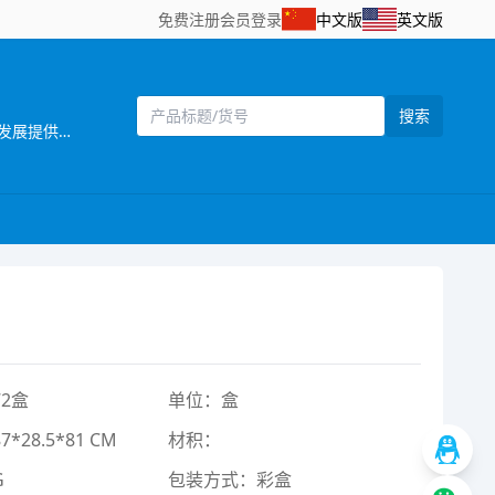
免费注册
会员登录
中文版
英文版
搜索
[主营]：鸿锐玩具厂位于广东省汕头市澄海区莲下李厝宫工业区，这里是闻名遐迩的玩具生产基地，产业资源丰富，为我们的发展提供了得天独厚的条件。 鸿锐玩具厂是一家专注于玩具制造领域的企业，拥有多年的生产经验。我们始终秉持着专业、创新、品质至上的理念，致力于为全球消费者带来高品质、富有乐趣的玩具产品。 本厂主营滑行车、回力玩具、弹射玩具、滑行玩具以及惯性玩具等多种类型的玩具。在产品研发与生产过程中，我们投入大量精力，不断创新设计，确保每一款玩具都能兼具趣味性与安全性。凭借先进的生产设备和精湛的工艺技术，我们严格把控产品质量，从原材料采购到成品出厂，每一个环节都经过严格检测，力求为客户提供最优质的玩具。 多年来，鸿锐玩具厂的产品畅销国内外市场，深受广大客户的信赖与好评。我们将继续坚持以客户需求为导向，不断提升产品品质和服务水平，努力打造成为玩具行业的领军企业，与各界合作伙伴携手共创美好未来。
2盒
单位：盒
28.5*81 CM
材积：
G
包装方式：彩盒