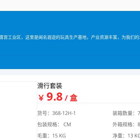
滑行套装
9.8
￥
/ 盒
货号：368-12H-1
装箱数量：7
包装规格： CM
外箱规格：87*
毛重：15 KG
净重：13 K