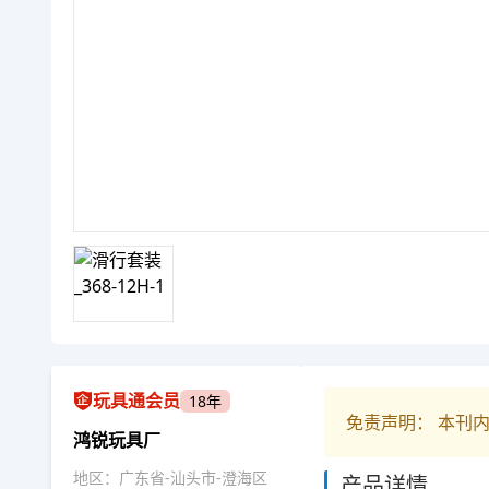
玩具通会员
18年
免责声明： 本刊
鸿锐玩具厂
地区：广东省-汕头市-澄海区
产品详情