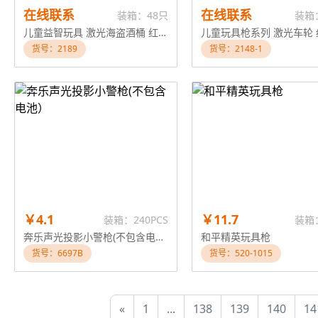
在线联系
在线联系
装箱：48只
装箱
儿童益智玩具 激光海盗酒桶 红外线玩具
货号：2189
货号：2148-1
￥4.1
￥11.7
装箱：240PCS
装箱
奔乐声光投影小警枪(不包含电池）
和平精英玩具枪
货号：6697B
货号：520-1015
«
1
...
138
139
140
14