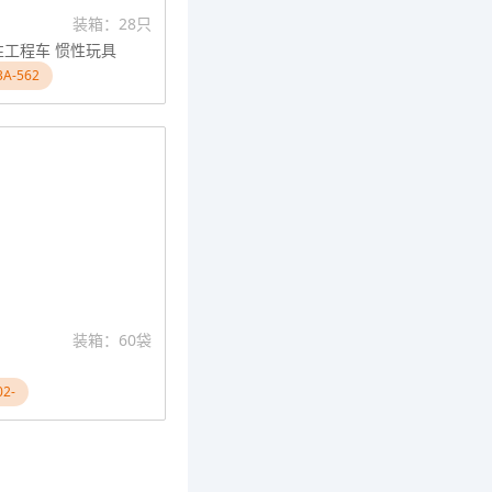
装箱：28只
性工程车 惯性玩具
A-562
装箱：60袋
2-