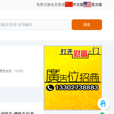
免费注册
会员登录
中文版
英文版
搜索
惯性坦克 （12只）