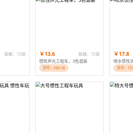
￥13.6
￥17.8
装箱：72袋
装箱：72袋
惯性声光工程车，3色混装
喷水惯性
货号：599-26
货号：733