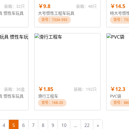
￥9.8
￥14.5
装箱：32只
装箱：48只
具 惯性车玩具
大号惯性工程车玩具
特大号惯
货号：733A-593
货号：733
￥1.85
￥12.3
装箱：36盒
装箱：192只
具 惯性车玩具
滑行工程车
PVC袋
货号：168-20
货号：880
4
5
6
7
8
9
10
...
22
»