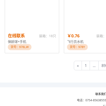
在线联系
￥0.76
装箱：18只
装箱：
保龄球+手机
飞行员水机
货号：978L.W
货号：978Y
«
1
...
89
联系我
电话：0754-8563855