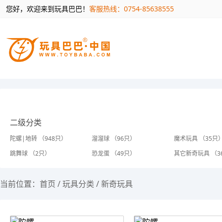
您好，欢迎来到玩具巴巴！
客服热线：0754-85638555
二级分类
陀螺|地转 （948只）
溜溜球 （96只）
魔术玩具 （35只
跳舞球 （2只）
恐龙蛋 （49只）
其它新奇玩具 （3
当前位置：
首页
/
玩具分类
/
新奇玩具