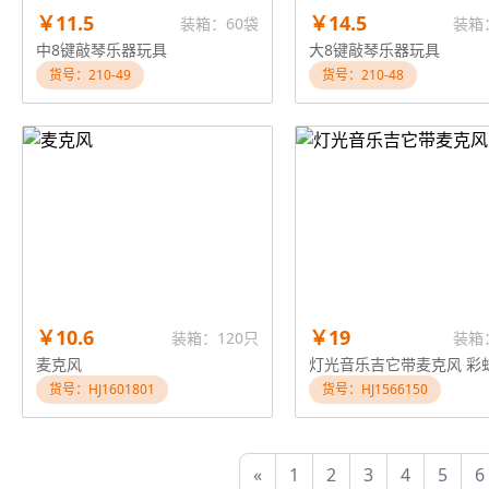
￥11.5
￥14.5
装箱：60袋
装箱
中8键敲琴乐器玩具
大8键敲琴乐器玩具
货号：210-49
货号：210-48
￥10.6
￥19
装箱：120只
装箱
麦克风
灯光音乐吉它带麦克风 彩
货号：HJ1601801
货号：HJ1566150
«
1
2
3
4
5
6