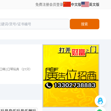
免费注册
会员登录
中文版
英文版
搜索
口哨|口琴玩具 （21只）