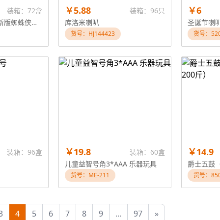
￥5.88
￥6
装箱：72盒
装箱：96只
超炫灯光麦克风（新版蜘蛛侠）不包电，有带手机连接线，三颗AA电池
库洛米喇叭
圣诞节喇
货号：HJ144423
货号：520
￥19.8
￥14.9
装箱：96盒
装箱：60盒
儿童益智号角3*AAA 乐器玩具
货号：ME-211
货号：850
3
4
5
6
7
8
9
...
97
»