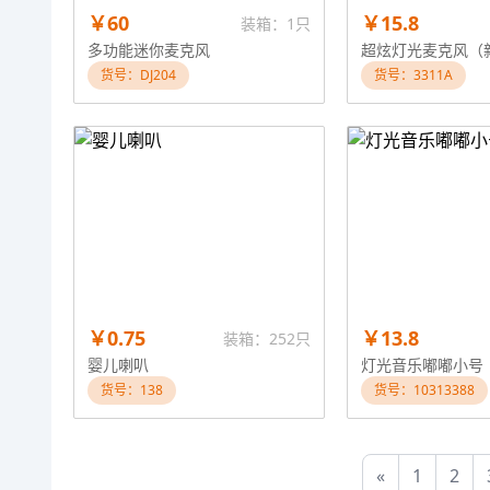
￥60
￥15.8
装箱：1只
多功能迷你麦克风
货号：DJ204
货号：3311A
￥0.75
￥13.8
装箱：252只
婴儿喇叭
灯光音乐嘟嘟小号
货号：138
货号：10313388
«
1
2