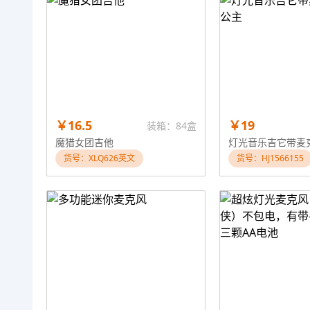
￥16.5
￥19
装箱：84盒
魔猎女团吉他
货号：XLQ626英文
货号：HJ1566155