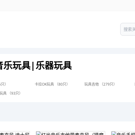
音乐玩具|乐器玩具
5只）
卡拉OK玩具 （80只）
玩具吉他 （279只）
玩具 （93只）