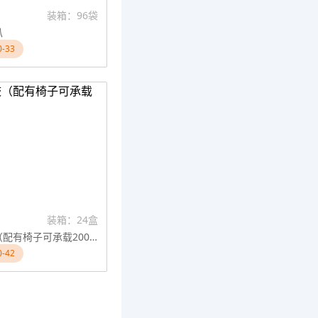
装箱：96袋
叭
-33
装箱：24盒
爵士五鼓（配有椅子可承载200斤）
-42