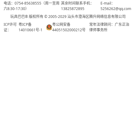
电话：0754-85638555（周一至周
其余时间联系手机：
E-mail：
六8:30-17:30）
13825872895
5256262@qq.com
玩具巴巴® 版权所有 © 2005-2029 汕头市澄海区腾升网络信息有限公司
ICP许可
粤ICP备
粤公网安备
常年法律顾问：广东正治
证：
14010661号-1
44051502000212号
律师事务所