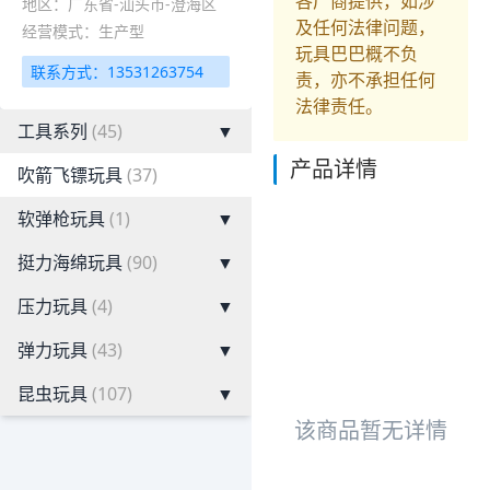
各厂商提供，如涉
地区：广东省-汕头市-澄海区
及任何法律问题，
经营模式：生产型
玩具巴巴概不负
联系方式：13531263754
责，亦不承担任何
法律责任。
工具系列
(45)
▼
产品详情
吹箭飞镖玩具
(37)
软弹枪玩具
(1)
▼
挺力海绵玩具
(90)
▼
压力玩具
(4)
▼
弹力玩具
(43)
▼
昆虫玩具
(107)
▼
该商品暂无详情