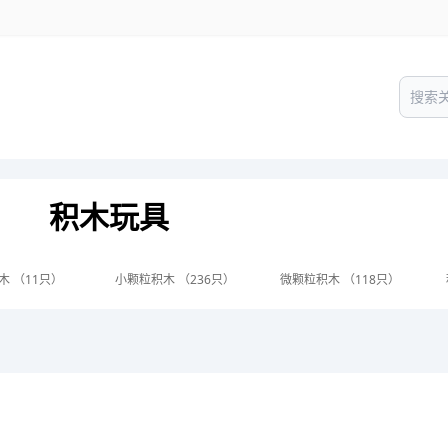
积木玩具
木 （11只）
小颗粒积木 （236只）
微颗粒积木 （118只）