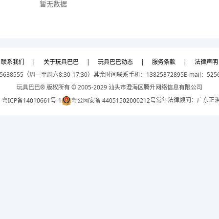
暂无数据
联系我们
|
关于玩具巴巴
|
玩具巴巴动态
|
服务条款
|
法律声明
5638555（周一至周六8:30-17:30）
其余时间联系手机：13825872895
E-mail：525
玩具巴巴® 版权所有 © 2005-2029 汕头市澄海区腾升网络信息有限公司
常年法律顾问：广东正
：
粤ICP备14010661号-1
粤公网安备 44051502000212号