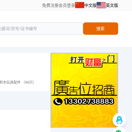
免费注册
会员登录
中文版
英文版
搜索
积木玩具配件 （99只）