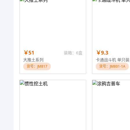
￥51
￥9.3
装箱：6盒
大推土系列
卡通战斗机 单只装
货号：JM817
货号：JM801-1A