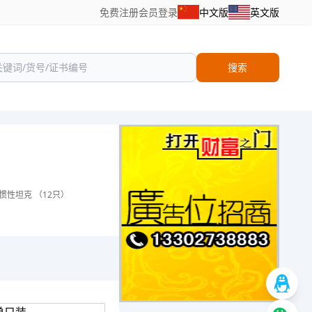
免费注册
会员登录
中文版
英文版
搜索
惯性坦克 （12只）