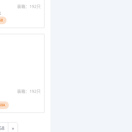
装箱：192只
车
68
装箱：192只
9A
58
»