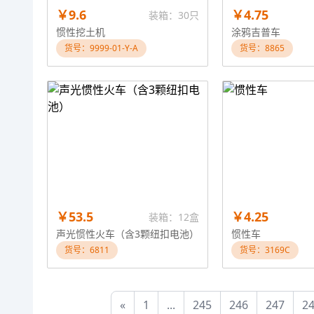
￥9.6
￥4.75
装箱：30只
惯性挖土机
涂鸦吉普车
货号：9999-01-Y-A
货号：8865
￥53.5
￥4.25
装箱：12盒
声光惯性火车（含3颗纽扣电池）
惯性车
货号：6811
货号：3169C
«
1
...
245
246
247
2