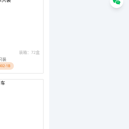
装箱：72盒
只装
02-1B