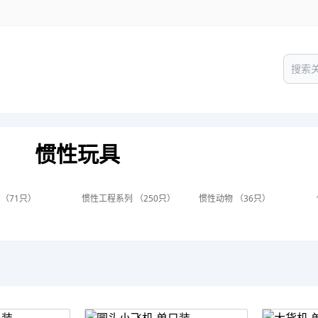
惯性玩具
 （71只）
惯性工程系列 （250只）
惯性动物 （36只）