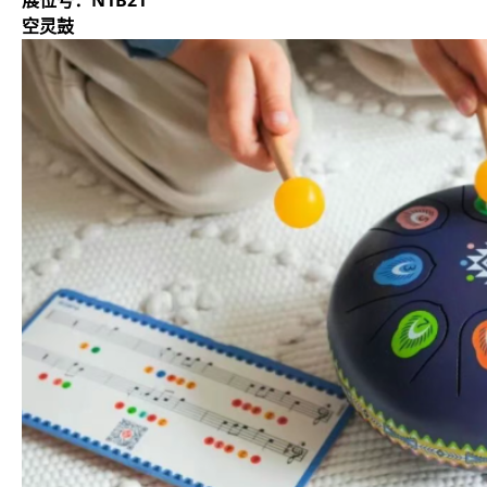
展位号：N1B21
空灵鼓