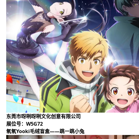
东莞市呀咧呀咧文化创意有限公司
展位号：W5G72
氧氧Yooki毛绒盲盒——跳一跳小兔