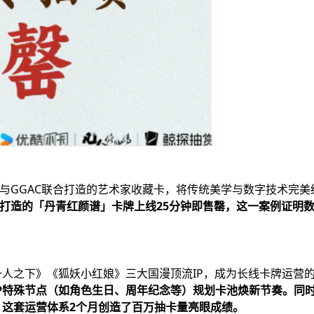
与GGAC联合打造的艺术家收藏卡，将传统美学与数字技术完美
”所打造的「丹青红颜谱」卡牌上线25分钟即售罄，这一案例证
人之下》《狐妖小红娘》三大国漫顶流IP，成为长线卡牌运营
IP特殊节点（如角色生日、周年纪念等）规划卡池焕新节奏。同
这套运营体系2个月创造了百万抽卡量亮眼成绩。