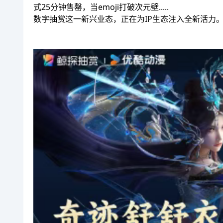
式25分钟售罄，当emoji打破次元壁.....
数字抽赏这一新兴业态，正在为IP生态注入全新活力