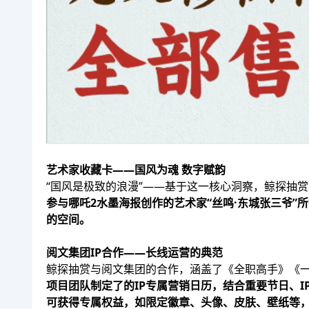
艺术家收藏卡——国风为魂 数字赋韵
“国风是极致的浪漫”——基于这一核心洞察，鲸探抽赏
参与哪吒2水墨海报创作的艺术家“丝鸣·东城张三爷
的空间。
阅文集团IP合作——长线运营的典范
鲸探抽赏与阅文集团的合作，涵盖了《全职高手》《一
项目团队制定了的IP专属营销日历，结合重要节日、
可获得专属权益，如限定徽章、头像、皮肤、壁纸等，