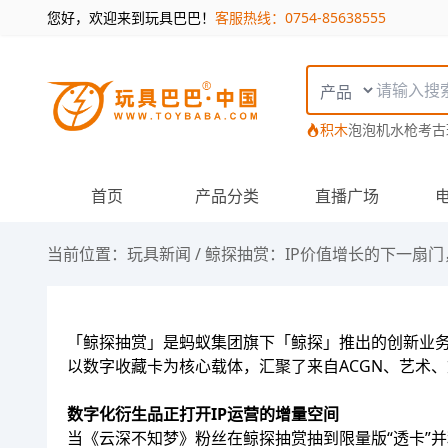
您好，欢迎来到玩具巴巴！
客服热线：0754-85638555
搜索类型
积木
泡泡机
水枪
考古
首页
产品分类
直播广场
当前位置：
玩具新闻
/
鲸探抽赏：IP价值增长的下一扇门
「鲸探抽赏」是蚂蚁集团旗下「鲸探」推出的创新业务
以数字收藏卡为核心载体，汇聚了来自ACGN、艺术、
数字化衍生品正打开IP运营的增量空间
当《云深不知梦》粉丝在鲸探抽赏抽到限量版“透卡”