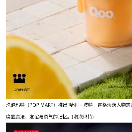
泡泡玛特（POP MART）推出“哈利・波特：霍格沃茨人
唤醒魔法、友谊与勇气的记忆。(泡泡玛特)