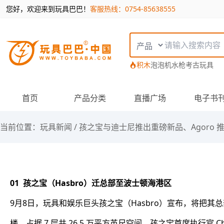
您好，欢迎来到玩具巴巴！
客服热线：0754-85638555
搜索类型
积木
泡泡机
水枪
考古玩具
首页
产品分类
直播广场
电子书
当前位置：
玩具新闻
/
孩之宝与迪士尼推出重磅新品、Agoro 推出
01 孩之宝（Hasbro）迁总部至波士顿海港区
9月8日，玩具和娱乐巨头孩之宝（Hasbro）宣布，将把其总部
楼，占据 7 层共 26.5 万平方英尺空间。孩之宝首席执行官