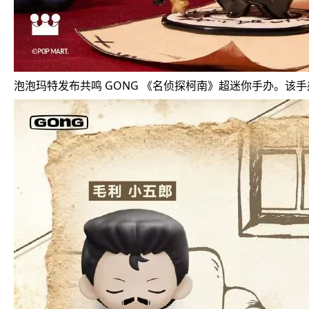
泡泡玛特发布共鸣 GONG 《名侦探柯南》超迷你手办。该手