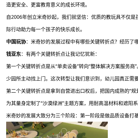
造更安全、更富教育意义的成长环境。
自2006年创立米奇妙起，我们就坚信：优质的教玩具不仅
际行动助力每一个孩子的快乐成长。
中国玩协
：米奇妙的发展过程中有哪些关键转折点？经历了
钱亚东
：有两个关键转折点让我记忆犹新：
第一个关键转折点是从“单卖设备”转向“整体解决方案服务商
少园所主动找上门。这次转型让我们意识到，幼儿园真正需
第二个关键转折点是拿到自营进出口权后，把国内成熟的“规
为其量身定制了“沙漠绿洲”主题方案，用耐高温材料和遮阳
米奇妙的发展大致分为三个阶段：第一阶段是做品质设备打