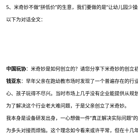
5、米奇妙不做“拼低价”的生意，我们要做的是“让幼儿园少
以下为对话全文：
中国玩协
：米奇妙是如何创立的？请您分享下米奇妙的创立
钱亚东
：早年父亲在跑幼教市场时发现了一个普遍存在的行
心、孩子玩得不尽兴。当时市场上几乎没有企业能提供从规
为了解决这个行业老大难问题，于是父亲创立了米奇妙。
我本身是设备研发出身，一心想做一件“真正解决实际问题”
为多头对接而烦恼。这个理念如今看来或许平常，但在十几年