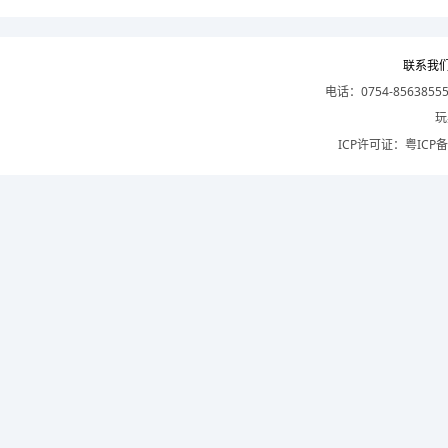
联系我
电话：0754-8563855
玩
ICP许可证：
粤ICP备