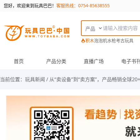
您好，欢迎来到玩具巴巴！
客服热线：0754-85638555
搜索类型
积木
泡泡机
水枪
考古玩具
首页
产品分类
直播广场
电子书
当前位置：
玩具新闻
/
从“卖设备”到“卖方案”，产品畅销全球20