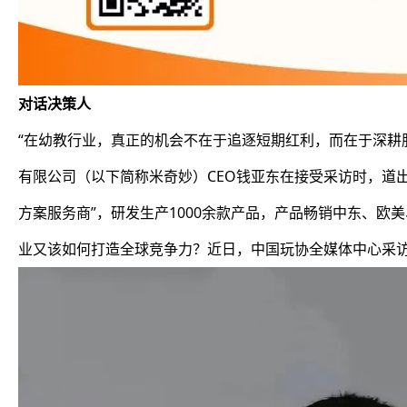
对话决策人
“在幼教行业，真正的机会不在于追逐短期红利，而在于深耕服
有限公司（以下简称米奇妙）CEO钱亚东在接受采访时，道
方案服务商”，研发生产1000余款产品，产品畅销中东、欧
业又该如何打造全球竞争力？近日，中国玩协全媒体中心采访