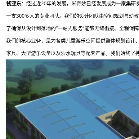
钱亚东
：经过近20年的发展，米奇妙已经发展成为一家集研
一支300多人的专业团队。我们的设计团队由空间规划与幼
了确保从设计到落地的“一站式服务”能够无缝衔接、全程保
我们的核心业务，是为各类儿童游乐空间提供整体规划设计
家具、大型游乐设备以及沙水玩具等配套产品。我们始终坚