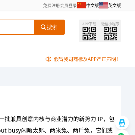
免费注册
会员登录
中文版
英文版
APP下载
微信小程序
搜索
假冒我司商标及APP严正声明！
涌现出一批兼具创意内核与商业潜力的新势力 IP，包
 but busy闲暇太郎、两米兔、两斤兔，它们或