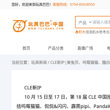
您好，欢迎来到玩具巴巴！
客服热线：0754-85638555
搜索类型
积木
泡泡机
水枪
考古
首页
产品分类
直播广场
当前位置：
玩具新闻
/
CLE新IP|美兔莎、呜莓猫猫、醜白
CLE新IP
10 月 15 日至 17 日，第 18 届
括呜莓猫猫、侃侃&闪闪、霹雳pipi、PandaW