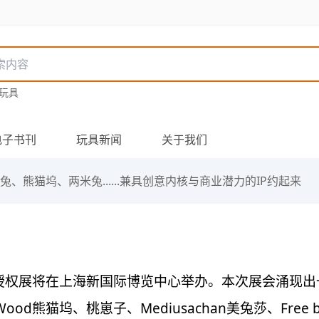
玩具
电子书刊
玩具新闻
关于我们
兔、熊猫坞、两米兔......兼具创意内核与商业潜力的IP约起来
 CLE 中国授权展将在上海新国际博览中心举办。本次展会
ood熊猫坞、桃崽子、Mediusachan美兔莎、Free